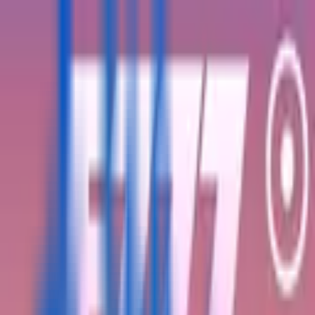
Daftar
Masuk
casino
Cari Permainan
koi gate
plinko+
clash of clans super rich
tombstone rip
duck hunters
crash game
for you
slot
live casino
4
arcade
fishing
2603
635
104
21
Provider :
All
Clash of Clans Super Mines SUPER RICH
SUPER RICH
Roulette
Pragmatic Play
Dragon Tiger
Pragmatic Play
Baccarat
Pragmatic Play