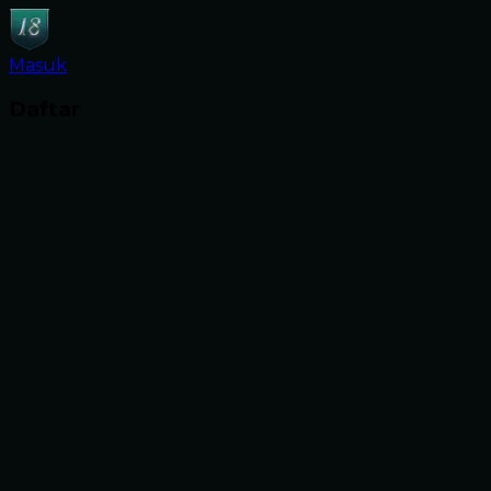
Masuk
Daftar