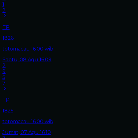
1
2
TP
1826
totomacau 16:00 wib
Sabtu, 08 Agu
16.09
2
9
5
7
TP
1825
totomacau 16:00 wib
Jumat, 07 Agu
16.10