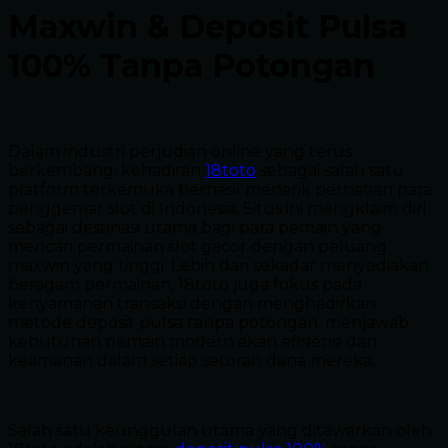
Maxwin & Deposit Pulsa
100% Tanpa Potongan
Dalam industri perjudian online yang terus
berkembang, kehadiran
18toto
sebagai salah satu
platform terkemuka berhasil menarik perhatian para
penggemar slot di Indonesia. Situs ini mengklaim diri
sebagai destinasi utama bagi para pemain yang
mencari permainan slot gacor dengan peluang
maxwin yang tinggi. Lebih dari sekadar menyediakan
beragam permainan, 18toto juga fokus pada
kenyamanan transaksi dengan menghadirkan
metode deposit pulsa tanpa potongan, menjawab
kebutuhan pemain modern akan efisiensi dan
keamanan dalam setiap setoran dana mereka.
Salah satu keunggulan utama yang ditawarkan oleh