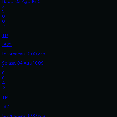
Rabu, 05 Agu
16.10
2
9
0
0
TP
1822
totomacau 16:00 wib
Selasa, 04 Agu
16.09
1
6
6
4
TP
1821
totomacau 16:00 wib