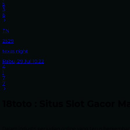
5
3
6
TN
2529
texas night
Rabu, 29 Jul
10.22
4
1
7
7
18toto : Situs Slot Gacor
Dalam industri perjudian online yang terus berkemba