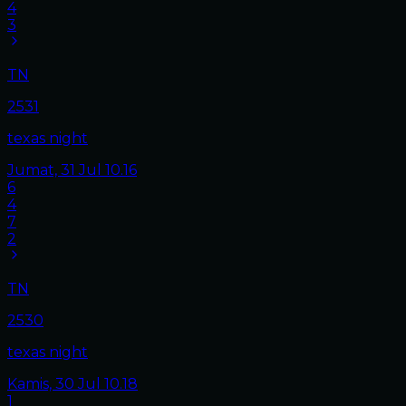
4
3
TN
2531
texas night
Jumat, 31 Jul
10.16
6
4
7
2
TN
2530
texas night
Kamis, 30 Jul
10.18
1