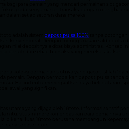
 utama bagi para pemain yang mencari permainan slot gac
a fokus pada kenyamanan transaksi dengan menghadirk
n dalam setiap setoran dana mereka.
toto adalah sistem
deposit pulsa 100%
tanpa potongan. 
an konvensional. Dengan menggunakan saldo pulsa dar
an nilai depositnya akibat biaya administrasi. Konsep i
lai penuh dari setiap transaksi yang mereka lakukan.
karena koleksi permainan slotnya yang gacor. Istilah "
da pemain. Dengan bermodalkan deposit pulsa tanpa p
kemuka. Hal ini tentu meningkatkan daya beli putaran 
l awal yang signifikan.
s utama yang dijaga oleh 18toto. Informasi sensitif pen
Selain itu, situs ini merekomendasikan para pemainnya u
g mulai dikenal luas, 18toto berusaha membangun keper
an dana sepeser pun.