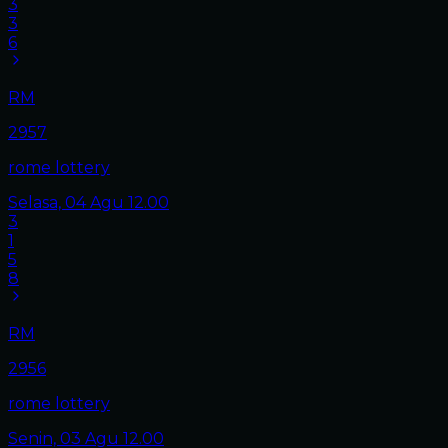
3
3
6
RM
2957
rome lottery
Selasa, 04 Agu
12.00
3
1
5
8
RM
2956
rome lottery
Senin, 03 Agu
12.00