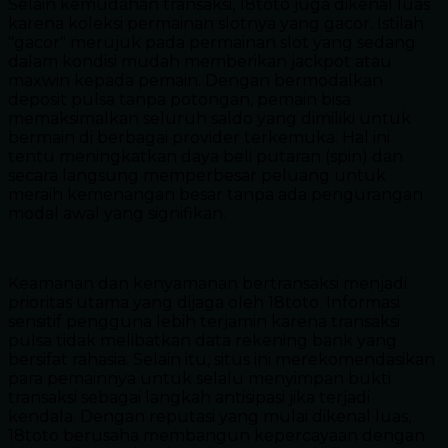
Selain kemudahan transaksi, 18toto juga dikenal luas
karena koleksi permainan slotnya yang gacor. Istilah
"gacor" merujuk pada permainan slot yang sedang
dalam kondisi mudah memberikan jackpot atau
maxwin kepada pemain. Dengan bermodalkan
deposit pulsa tanpa potongan, pemain bisa
memaksimalkan seluruh saldo yang dimiliki untuk
bermain di berbagai provider terkemuka. Hal ini
tentu meningkatkan daya beli putaran (spin) dan
secara langsung memperbesar peluang untuk
meraih kemenangan besar tanpa ada pengurangan
modal awal yang signifikan.
Keamanan dan kenyamanan bertransaksi menjadi
prioritas utama yang dijaga oleh 18toto. Informasi
sensitif pengguna lebih terjamin karena transaksi
pulsa tidak melibatkan data rekening bank yang
bersifat rahasia. Selain itu, situs ini merekomendasikan
para pemainnya untuk selalu menyimpan bukti
transaksi sebagai langkah antisipasi jika terjadi
kendala. Dengan reputasi yang mulai dikenal luas,
18toto berusaha membangun kepercayaan dengan