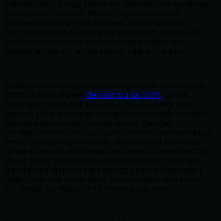
maxwin yang tinggi. Lebih dari sekadar menyediakan
beragam permainan, 18toto juga fokus pada
kenyamanan transaksi dengan menghadirkan
metode deposit pulsa tanpa potongan, menjawab
kebutuhan pemain modern akan efisiensi dan
keamanan dalam setiap setoran dana mereka.
Salah satu keunggulan utama yang ditawarkan oleh
18toto adalah sistem
deposit pulsa 100%
tanpa
potongan. Metode ini menjadi solusi praktis bagi
pemain yang mungkin mengalami kendala dengan
transaksi perbankan konvensional. Dengan
menggunakan saldo pulsa dari ponsel, pemain dapat
melakukan pengisian saldo secara cepat dan aman
tanpa khawatir kehilangan sebagian nilai depositnya
akibat biaya administrasi. Konsep ini sejalan dengan
tren terkini di mana para pengguna mencari agen
togel atau slot pulsa yang memberikan nilai penuh
dari setiap transaksi yang mereka lakukan.