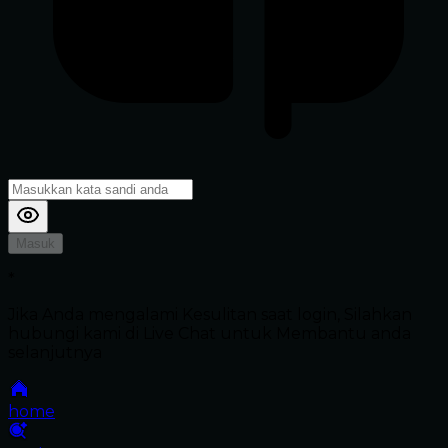
Masuk
*
Jika Anda mengalami Kesulitan saat login, Silahkan
hubungi kami di Live Chat untuk Membantu anda
selanjutnya
home