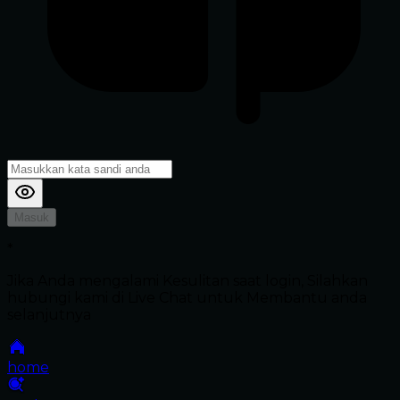
Masuk
*
Jika Anda mengalami Kesulitan saat login, Silahkan
hubungi kami di Live Chat untuk Membantu anda
selanjutnya
home